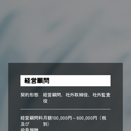
経営顧問
契約形態
経営顧問、社外取締役、社外監査
役
経営顧問料
月額100,000円～600,000円（税
及び
別）
役員報酬